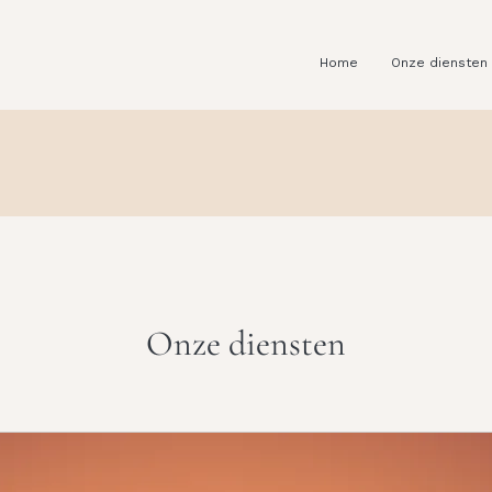
Home
Onze diensten
Onze diensten