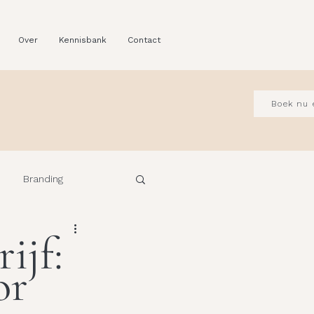
Over
Kennisbank
Contact
Boek nu 
Branding
ijf:
or