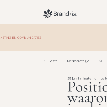
RKETING EN COMMUNICATIE?
All Posts
Merkstrategie
AI
25 jun
3 minuten om te l
Positi
Marketing
waarom