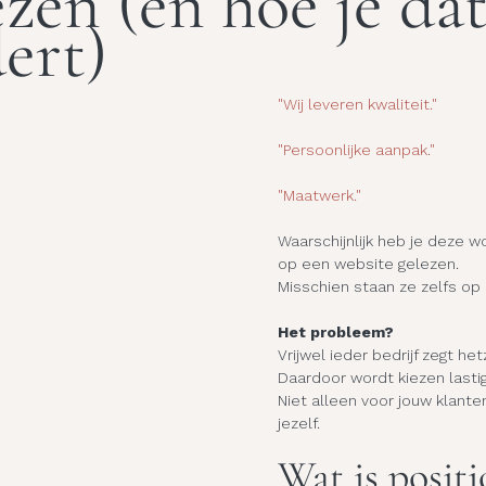
ezen (en hoe je da
ert)
"Wij leveren kwaliteit."
"Persoonlijke aanpak."
"Maatwerk."
Waarschijnlijk heb je deze 
op een website gelezen.
Misschien staan ze zelfs op d
Het probleem?
Vrijwel ieder bedrijf zegt het
Daardoor wordt kiezen lastig
Niet alleen voor jouw klante
jezelf.
Wat is positi