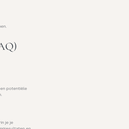
nen.
FAQ) 
een potentiële 
n.
n je je 
ngresultaten en 