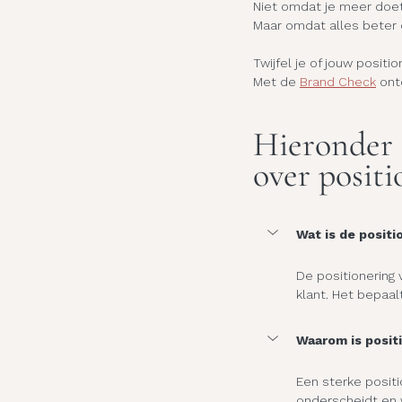
Niet omdat je meer doet
Maar omdat alles beter o
Twijfel je of jouw positi
Met de 
Brand Check
 ont
Hieronder 
over positi
Wat is de positi
De positionering 
klant. Het bepaa
Waarom is positi
Een sterke positio
onderscheidt en 