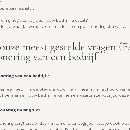
.
p elkaar aansluit.
onering nog past bij waar jouw bedrijf nu staat?
dek je waar jouw merk, communicatie en positionering sterker kun
onze meest gestelde vragen (
onering van een bedrijf
onering van een bedrijf?
van een bedrijf is de plek die jouw merk inneemt in het hoofd van 
lt hoe mensen jouw bedrijf herkennen en waarom ze voor jou kieze
onering belangrijk?
nering zorgt ervoor dat klanten sneller begrijpen wat je doet, waari
waarom jouw aanbod relevant is. Dat leidt vaak tot betere marketi