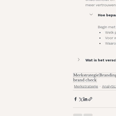
meer vertrouwen
Hoe bepaa
Begin met 
Welk 
Voor w
Waarom
Wat is het versc
Merkstrategie
Brandin
brand check
Merkstrategie
Analyti