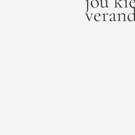
jou ki
verand