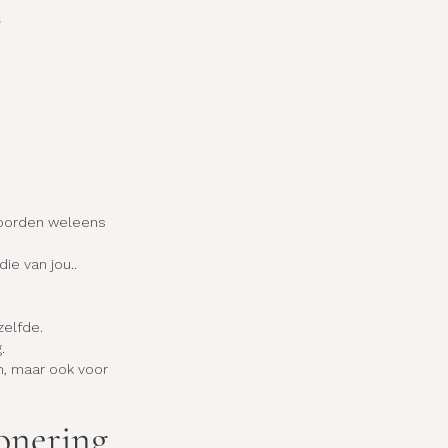
t
woorden weleens 
ie van jou..
zelfde.
.
n, maar ook voor 
onering 