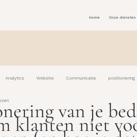
Home
Onze diensten
Analytics
Website
Communicatie
positionering
ezen
onering van je bedr
 klanten niet vo