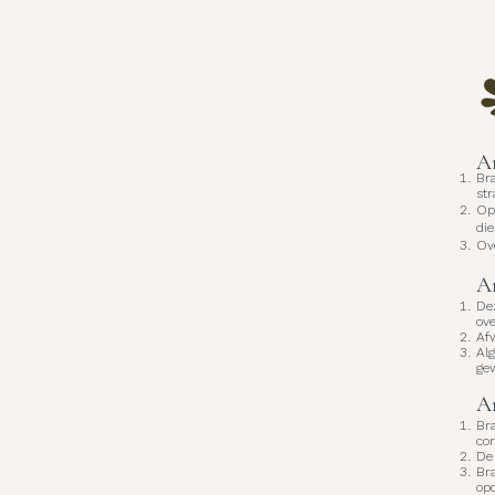
Ar
Br
str
Op
di
Ov
Ar
De
ov
Afw
Al
ge
Ar
Bra
con
De 
Bra
op