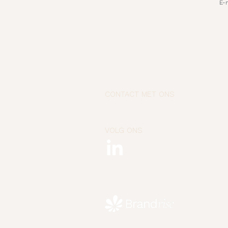
E-
CONTACT MET ONS
✉︎ hello@brandandrise.nl
VOLG ONS
Copyrig