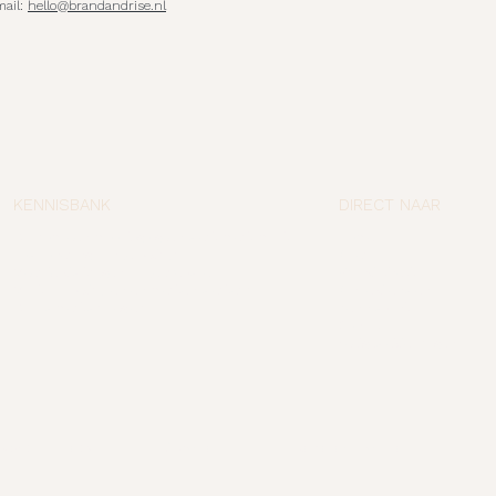
mail:
hello@brandandrise.nl
KENNISBANK
DIRECT NAAR
Waarom een mooi logo geen sterk merk maakt
Home
Positionering van je bedrijf
Over
Meer leads krijgen via je website
Brand check
Maakt AI bedrijven en merken sterker?
Onze diensten
Wat is merkstrategie?
Kennisbank
Contact
Veelgestelde vragen
ht © 2026 Brandrise BV 🏠︎ Zwolle
Algemene voorwaarden
P