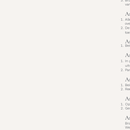
Bra
van
Ar
All
ov
De
to
Ar
Bei
Ar
In
uit
Pa
Ar
Bei
Re
Ar
Op
Ge
Ar
Br
We