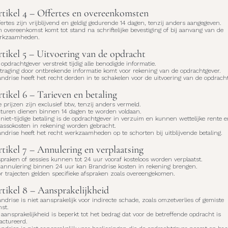
tikel 4 – Offertes en overeenkomsten
ertes zijn vrijblijvend en geldig gedurende 14 dagen, tenzij anders aangegeven.
 overeenkomst komt tot stand na schriftelijke bevestiging of bij aanvang van de
rkzaamheden.
tikel 5 – Uitvoering van de opdracht
opdrachtgever verstrekt tijdig alle benodigde informatie.
rtraging door ontbrekende informatie komt voor rekening van de opdrachtgever.
ndrise heeft het recht derden in te schakelen voor de uitvoering van de opdracht
tikel 6 – Tarieven en betaling
e prijzen zijn exclusief btw, tenzij anders vermeld.
cturen dienen binnen 14 dagen te worden voldaan.
 niet-tijdige betaling is de opdrachtgever in verzuim en kunnen wettelijke rente 
cassokosten in rekening worden gebracht.
ndrise heeft het recht werkzaamheden op te schorten bij uitblijvende betaling.
tikel 7 – Annulering en verplaatsing
praken of sessies kunnen tot 24 uur vooraf kosteloos worden verplaatst.
j annulering binnen 24 uur kan Brandrise kosten in rekening brengen.
r trajecten gelden specifieke afspraken zoals overeengekomen.
tikel 8 – Aansprakelijkheid
ndrise is niet aansprakelijk voor indirecte schade, zoals omzetverlies of gemiste
st.
aansprakelijkheid is beperkt tot het bedrag dat voor de betreffende opdracht is
actureerd.