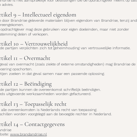
ndrise is niet aansprakelijk voor beslissingen die de opdrachtgever neemt op bas
 advies.
tikel 9 – Intellectueel eigendom
e door Brandrise geleverde materialen blijven eigendom van Brandrise, tenzij an
ereengekomen.
 opdrachtgever mag deze gebruiken voor eigen doeleinden, maar niet zonder
estemming delen of verkopen.
tikel 10 – Vertrouwelijkheid
de partijen verplichten zich tot geheimhouding van vertrouwelijke informatie.
tikel 11 – Overmacht
 geval van overmacht (zoals ziekte of externe omstandigheden) mag Brandrise de
voering opschorten.
rtijen zoeken in dat geval samen naar een passende oplossing.
tikel 12 – Beëindiging
de partijen kunnen de overeenkomst schriftelijk beëindigen.
eds uitgevoerde werkzaamheden worden gefactureerd.
tikel 13 – Toepasselijk recht
 alle overeenkomsten is Nederlands recht van toepassing.
schillen worden voorgelegd aan de bevoegde rechter in Nederland.
tikel 14 – Contactgegevens
andrise
bsite:
www.brandandrise.nl