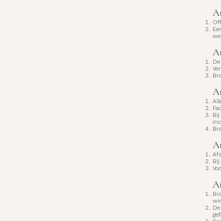
Ar
Off
Een
we
Ar
De 
Ve
Bra
Ar
All
Fa
Bij
in
Bra
Ar
Afs
Bi
Voo
Ar
Bra
win
De 
gef