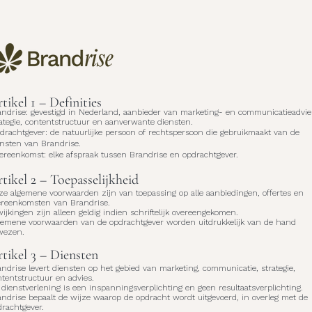
tikel 1 – Definities
andrise: gevestigd in Nederland, aanbieder van marketing- en communicatieadvie
ategie, contentstructuur en aanverwante diensten.
drachtgever: de natuurlijke persoon of rechtspersoon die gebruikmaakt van de
ensten van Brandrise.
ereenkomst: elke afspraak tussen Brandrise en opdrachtgever.
tikel 2 – Toepasselijkheid
ze algemene voorwaarden zijn van toepassing op alle aanbiedingen, offertes en
ereenkomsten van Brandrise.
ijkingen zijn alleen geldig indien schriftelijk overeengekomen.
gemene voorwaarden van de opdrachtgever worden uitdrukkelijk van de hand
wezen.
tikel 3 – Diensten
ndrise levert diensten op het gebied van marketing, communicatie, strategie,
tentstructuur en advies.
dienstverlening is een inspanningsverplichting en geen resultaatsverplichting.
ndrise bepaalt de wijze waarop de opdracht wordt uitgevoerd, in overleg met de
drachtgever.